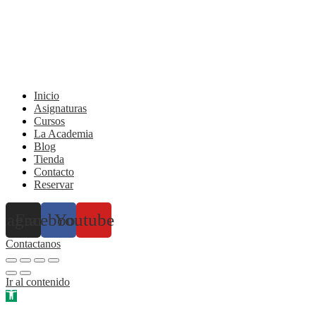
Inicio
Asignaturas
Cursos
La Academia
Blog
Tienda
Contacto
Reservar
stagram
Facebook
Youtube
Contactanos
Ir al contenido
Abrir barra de herramientas