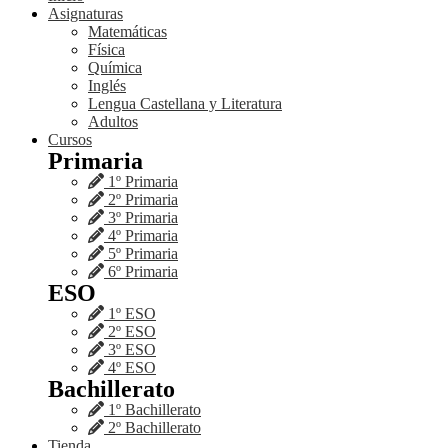
Asignaturas
Matemáticas
Física
Química
Inglés
Lengua Castellana y Literatura
Adultos
Cursos
Primaria
1º Primaria
2º Primaria
3º Primaria
4º Primaria
5º Primaria
6º Primaria
ESO
1º ESO
2º ESO
3º ESO
4º ESO
Bachillerato
1º Bachillerato
2º Bachillerato
Tienda