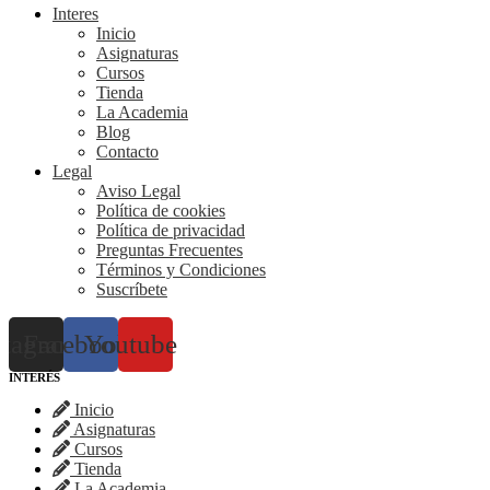
Interes
Inicio
Asignaturas
Cursos
Tienda
La Academia
Blog
Contacto
Legal
Aviso Legal
Política de cookies
Política de privacidad
Preguntas Frecuentes
Términos y Condiciones
Suscríbete
stagram
Facebook
Youtube
INTERÉS
Inicio
Asignaturas
Cursos
Tienda
La Academia