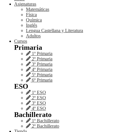
Asignaturas
Matemáticas
Física
Química
Inglés
Lengua Castellana y Literatura
Adultos
Cursos
Primaria
1º Primaria
2º Primaria
3º Primaria
4º Primaria
5º Primaria
6º Primaria
ESO
1º ESO
2º ESO
3º ESO
4º ESO
Bachillerato
1º Bachillerato
2º Bachillerato
Tienda